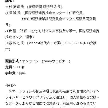
講師：
吉村 英輝 氏 （産経新聞 経済部 次長）
横澤 誠 氏 （国際経済連携推進センター主任研究員、
OECD経済産業諮問委員会デジタル経済共同委員
長）
板倉 陽一郎 氏 （ひかり総合法律事務所弁護士、国際経済連携
推進センター理事）
加藤 幹之 氏 （MKnext社代表、米国(ワシントンDC,NY)弁護
士）
配信形式：
オンライン （zoomウェビナー）
定員：
300名
参加費：
無料
<内容>
スマートフォンの普及や通信技術の進展で利便性の高いオン
ラインサービスやアプリ等が広く浸透し、個人情報を含む様々
なデータがあらゆる場面で収集され、利活用が進められてい